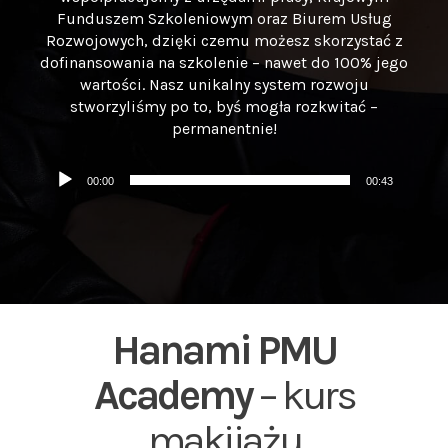
Funduszem Szkoleniowym oraz Biurem Usług
Rozwojowych, dzięki czemu możesz skorzystać z
dofinansowania na szkolenie – nawet do 100% jego
wartości. Nasz unikalny system rozwoju
stworzyliśmy po to, byś mogła rozkwitać –
permanentnie!
Odtwarzacz
00:00
00:43
plików
dźwiękowych
Hanami PMU
Academy
– kurs
makijażu