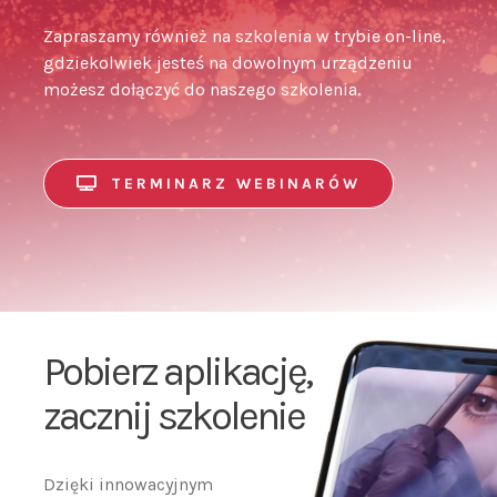
gdziekolwiek jesteś na dowolnym urządzeniu
możesz dołączyć do naszego szkolenia.
TERMINARZ WEBINARÓW
Pobierz aplikację,
zacznij szkolenie
Dzięki innowacyjnym
rozwiązaniom prowadzimy
szkolenia w trybie