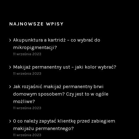
NAJNOWSZE WPISY
Akupunktura a kartridż – co wybrać do
mikropigmentacji?
11 września 2023
Makijaż permanentny ust – jaki kolor wybrać?
11 września 2023
Jak rozjaśnić makijaż permanentny brwi
domowym sposobem? Czy jest to w ogóle
możliwe?
11 września 2023
O co należy zapytać klientkę przed zabiegiem
makijażu permanentnego?
11 września 2023
Czy po makijażu permanentnym można pić