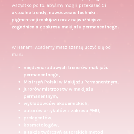
wszystko po to, abyśmy mogli przekazać Ci
aktualne trendy, nowoczesne techniki
pigmentacji makijażu oraz najważniejsze
zagadnienia z zakresu makijażu permanentnego.
W Hanami Academy masz szansę uczyć się od
m.in.:
międzynarodowych trenerów makijażu
permanentnego,
Mistrzyń Polski w Makijażu Permanentnym,
jurorów mistrzostw w makijażu
permanentnym,
wykładowców akademickich,
autorów artykułów z zakresu PMU,
prelegentów,
kosmetologów,
a także twórczyń autorskich metod